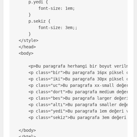
    p.yedi {

        font-size: 1em;

    }

    p.sekiz {

        font-size: 3em;;

    }

</style>

</head>

<body>

    <p>Bu paragrafa herhangi bir boyut verilmemi
    <p class="bir">Bu paragrafa 16px piksel cins
    <p class="iki">Bu paragrafa 30px piksel cins
    <p class="uc">Bu paragrafa xx-small değeri ve
    <p class="dort">Bu paragrafa medium değeri ve
    <p class="bes">Bu paragrafa larger değeri ver
    <p class="altı">Bu paragrafa smaller değeri v
    <p class="yedi">Bu paragrafa 1em değeri veril
    <p class="sekiz">Bu paragrafa 3em değeri veri
</body>

</html>