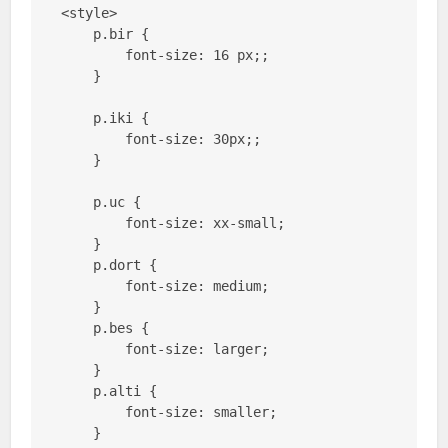
<style>

    p.bir {

        font-size: 16 px;;

    }

    p.iki {

        font-size: 30px;;

    }

    p.uc {

        font-size: xx-small;

    }

    p.dort {

        font-size: medium;

    }

    p.bes {

        font-size: larger;

    }

    p.alti {

        font-size: smaller;

    }
