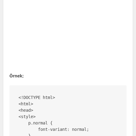
Örnek;
<!DOCTYPE html>

<html>

<head>

<style>

    p.normal {

        font-variant: normal;

    }
