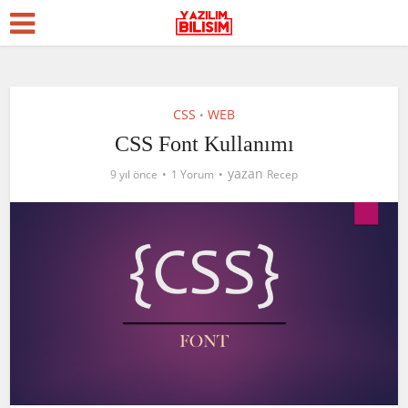
CSS
WEB
•
CSS Font Kullanımı
yazan
9 yıl önce
1 Yorum
Recep