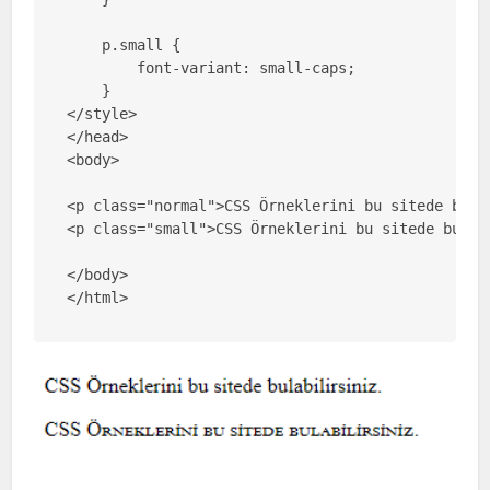
    p.small {

        font-variant: small-caps;

    }

</style>

</head>

<body>

<p class="normal">CSS Örneklerini bu sitede bulab
<p class="small">CSS Örneklerini bu sitede bulabi
</body>

</html>