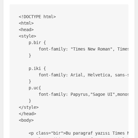
<!DOCTYPE html>

<html>

<head>

<style>

    p.bir {

        font-family: "Times New Roman", Times, se
    }

    p.iki {

        font-family: Arial, Helvetica, sans-serif
    }

    p.uc{

        font-family: Papyrus,"Sagoe UI",monospace
    }

</style>

</head>

<body>

    <p class="bir">Bu paragraf yazısı Times New 