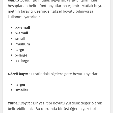
Mutlak boyut
:
Bu mutlak değerler, tarayıcı tarafından
hesaplanan belirli font boyutlarına eşlenir. Mutlak boyut,
metnin tarayıcı üzerinde fiziksel boyutu biliniyorsa
kullanımı yararlıdır.
xx-small
x-small
small
medium
large
x-large
xx-large
Göreli boyut
:
Etrafındaki öğelere göre boyutu ayarlar.
larger
smaller
Yüzdeli Boyut
: Bir yazı tipi boyutu yüzdelik değer olarak
belirtebilirsiniz. Bu durumda bir üst öğenin yazı tipi