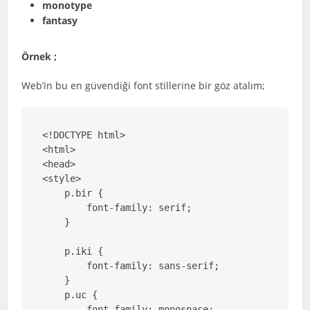
monotype
fantasy
Örnek ;
Web’in bu en güvendiği font stillerine bir göz atalım;
<!DOCTYPE html>

<html>

<head>

<style>

    p.bir {

        font-family: serif;

    }

    p.iki {

        font-family: sans-serif;

    }

    p.uc {

        font-family: monospace;
