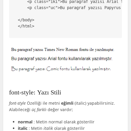
    <p class="iki">Bu paragraf yazısı Arial font
    <p class="uc">Bu paragraf yazısı Papyrus fon
</body>

</html>
font-style: Yazı Stili
font-style
Özelliği ile metni
eğimli
(italic) yapabilirsiniz.
Alabileceği
üç farklı
değer vardır;
normal
: Metin normal olarak gösterilir
italic
: Metin
italik
olarak gösterilir