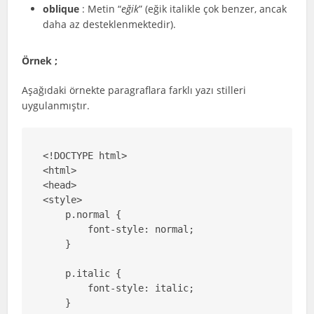
oblique
: Metin “
eğik
” (eğik italikle çok benzer, ancak
daha az desteklenmektedir).
Örnek ;
Aşağıdaki örnekte paragraflara farklı yazı stilleri
uygulanmıştır.
<!DOCTYPE html>

<html>

<head>

<style>

    p.normal {

        font-style: normal;

    }

    p.italic {

        font-style: italic;

    }
