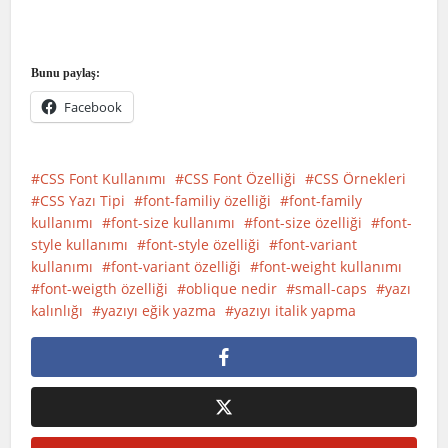
Bunu paylaş:
Facebook
CSS Font Kullanımı
CSS Font Özelliği
CSS Örnekleri
CSS Yazı Tipi
font-familiy özelliği
font-family
kullanımı
font-size kullanımı
font-size özelliği
font-
style kullanımı
font-style özelliği
font-variant
kullanımı
font-variant özelliği
font-weight kullanımı
font-weigth özelliği
oblique nedir
small-caps
yazı
kalınlığı
yazıyı eğik yazma
yazıyı italik yapma