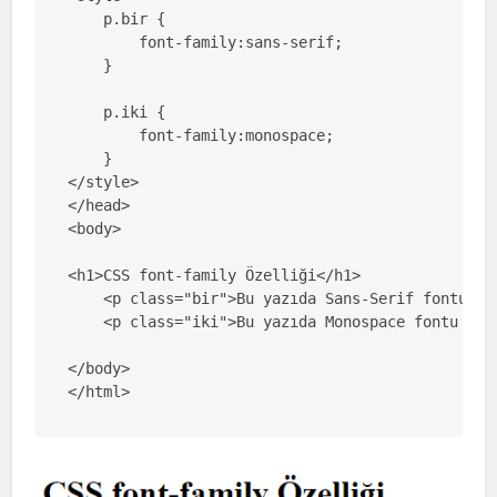
    p.bir {

        font-family:sans-serif;

    }

    p.iki {

        font-family:monospace;

    }

</style>

</head>

<body>

<h1>CSS font-family Özelliği</h1>

    <p class="bir">Bu yazıda Sans-Serif fontu kul
    <p class="iki">Bu yazıda Monospace fontu kull
</body>

</html>