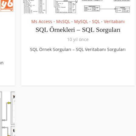
Ms Access
MsSQL
MySQL
SQL
Veritabanı
•
•
•
•
SQL Örnekleri – SQL Sorguları
10 yıl önce
SQL Örnek Sorguları – SQL Veritabanı Sorguları
un