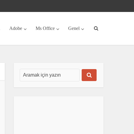
a
Adobe
Ms Office
Genel