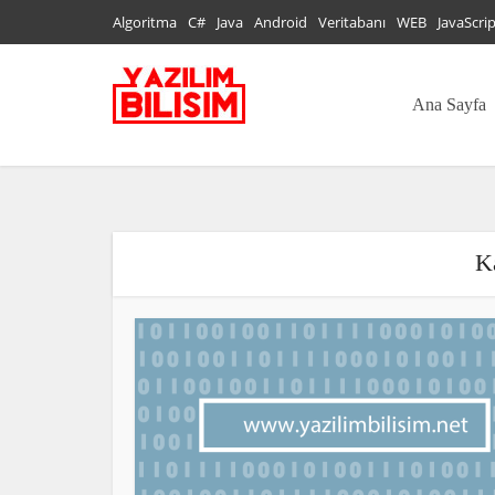
Algoritma
C#
Java
Android
Veritabanı
WEB
JavaScri
Ana Sayfa
K