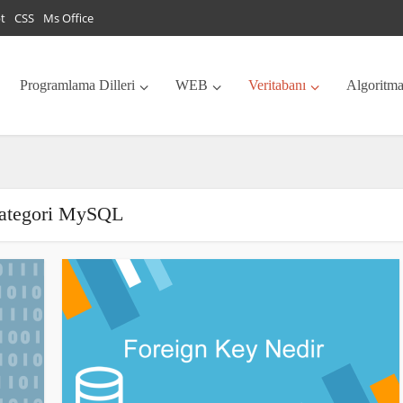
pt
CSS
Ms Office
Programlama Dilleri
WEB
Veritabanı
Algoritm
ategori MySQL