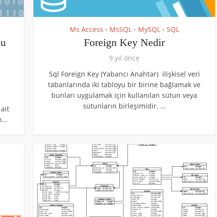
Ms Access
MsSQL
MySQL
SQL
•
•
•
nu
Foreign Key Nedir
9 yıl önce
Sql Foreign Key (Yabancı Anahtar) ilişkisel veri
tabanlarında iki tabloyu bir birine bağlamak ve
bunları uygulamak için kullanılan sütun veya
sütunların birleşimidir. ...
ait
...