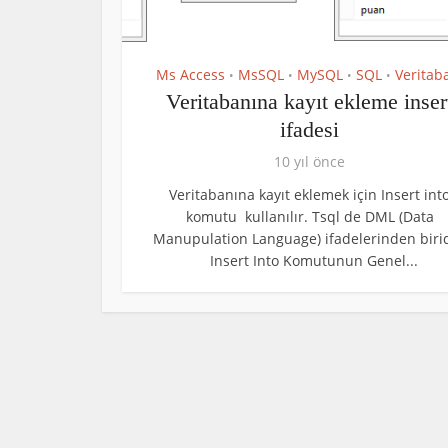
Ms Access
MsSQL
MySQL
SQL
Veritab
•
•
•
•
Veritabanına kayıt ekleme inser
ifadesi
10 yıl önce
Veritabanına kayıt eklemek için Insert int
komutu kullanılır. Tsql de DML (Data
Manupulation Language) ifadelerinden birid
Insert Into Komutunun Genel...