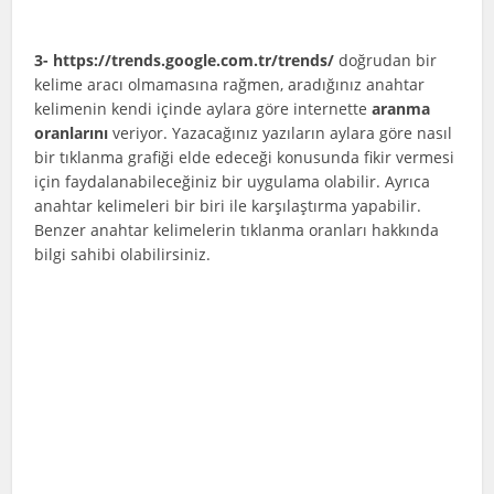
3- https://trends.google.com.tr/trends/
doğrudan bir
kelime aracı olmamasına rağmen, aradığınız anahtar
kelimenin kendi içinde aylara göre internette
aranma
oranlarını
veriyor. Yazacağınız yazıların aylara göre nasıl
bir tıklanma grafiği elde edeceği konusunda fikir vermesi
için faydalanabileceğiniz bir uygulama olabilir. Ayrıca
anahtar kelimeleri bir biri ile karşılaştırma yapabilir.
Benzer anahtar kelimelerin tıklanma oranları hakkında
bilgi sahibi olabilirsiniz.