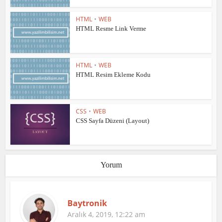
HTML
•
WEB
HTML Resme Link Verme
HTML
•
WEB
HTML Resim Ekleme Kodu
CSS
•
WEB
CSS Sayfa Düzeni (Layout)
Yorum
Baytronik
Aralık 4, 2019, 12:22 am