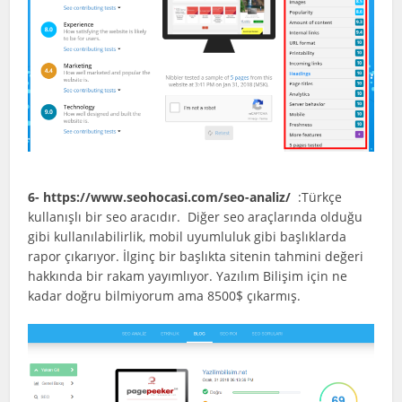
6- https://www.seohocasi.com/seo-analiz/
:Türkçe
kullanışlı bir seo aracıdır. Diğer seo araçlarında olduğu
gibi kullanılabilirlik, mobil uyumluluk gibi başlıklarda
rapor çıkarıyor. İlginç bir başlıkta sitenin tahmini değeri
hakkında bir rakam yayımlıyor. Yazılım Bilişim için ne
kadar doğru bilmiyorum ama 8500$ çıkarmış.