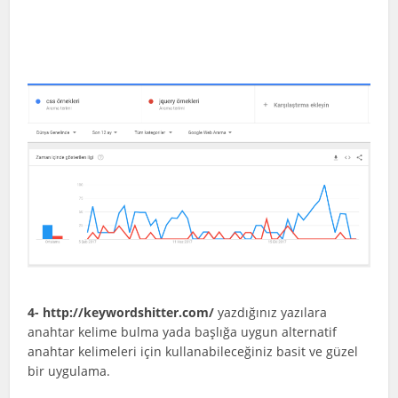
4- http://keywordshitter.com/
yazdığınız yazılara
anahtar kelime bulma yada başlığa uygun alternatif
anahtar kelimeleri için kullanabileceğiniz basit ve güzel
bir uygulama.