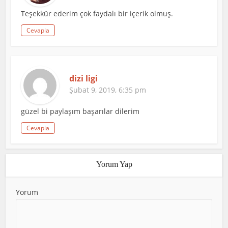
Teşekkür ederim çok faydalı bir içerik olmuş.
Cevapla
dizi ligi
Şubat 9, 2019, 6:35 pm
güzel bi paylaşım başarılar dilerim
Cevapla
Yorum Yap
Yorum