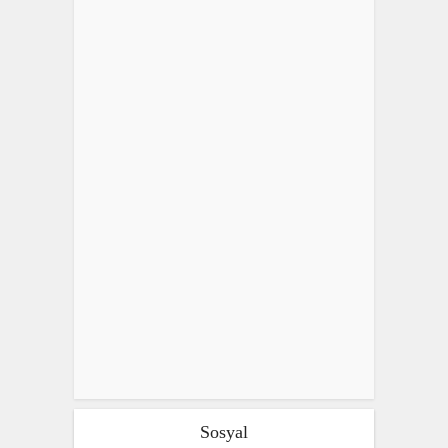
Sosyal