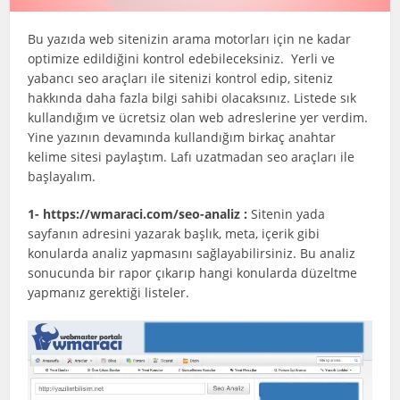
Bu yazıda web sitenizin arama motorları için ne kadar
optimize edildiğini kontrol edebileceksiniz. Yerli ve
yabancı seo araçları ile sitenizi kontrol edip, siteniz
hakkında daha fazla bilgi sahibi olacaksınız. Listede sık
kullandığım ve ücretsiz olan web adreslerine yer verdim.
Yine yazının devamında kullandığım birkaç anahtar
kelime sitesi paylaştım. Lafı uzatmadan seo araçları ile
başlayalım.
1- https://wmaraci.com/seo-analiz :
Sitenin yada
sayfanın adresini yazarak başlık, meta, içerik gibi
konularda analiz yapmasını sağlayabilirsiniz. Bu analiz
sonucunda bir rapor çıkarıp hangi konularda düzeltme
yapmanız gerektiği listeler.