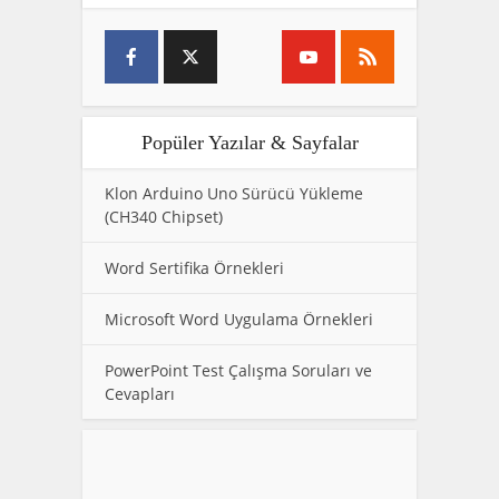
Popüler Yazılar & Sayfalar
Klon Arduino Uno Sürücü Yükleme
(CH340 Chipset)
Word Sertifika Örnekleri
Microsoft Word Uygulama Örnekleri
PowerPoint Test Çalışma Soruları ve
Cevapları