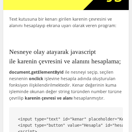
Text kutusuna bir kenarı girilen karenin çevresini ve
alanını hesaplayıp ekrana uyarı olarak veren program:
Nesneye olay atayarak javascript
ile karenin çevresini ve alanını hesaplama;
document.getElementById
ile nesneyi seçip, seçilen
nesnenin
onclick
işlevine hesapla adında oluşturulan
fonksiyon ilişkilendirilmektedir. Kenar değerinin kuma
işleminde okunan değer string türünden number türüne
çevrilip
karenin çevresi ve alanı
hesaplanmıştır.
<input type="text" id="kenar" placeholder="Kenarı
<input type="button" value="Hesapla" id="hesapla"
<script>
