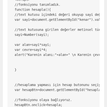
//fonksiyonu tanımladık.

function hesapla(){

//text kutusu içindeki değeri okuyup sayi değişke
var sayi=document.getElementById("kenar").value;

//text kutusuna girilen değerler metinsel türded
sayi=Number(sayi);

var alan=sayi*sayi;

var cevre=sayi*4;

alert("Karenin alanı:"+alan+" \n Karenin çevresi:
}

//hesaplama yapması için hesap butonunu seçiyoruz
var hesapBtn=document.getElementById("hesapla");

//fonksiyonu olaya bağlıyoruz.

hesapBtn.onclick=hesapla;
