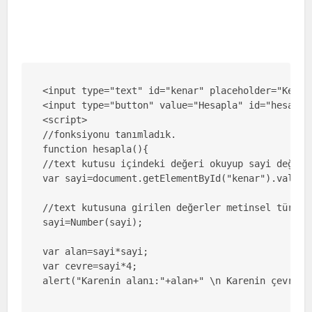
<input type="text" id="kenar" placeholder="Kenarı
<input type="button" value="Hesapla" id="hesapla"
<script>

//fonksiyonu tanımladık.

function hesapla(){

//text kutusu içindeki değeri okuyup sayi değişke
var sayi=document.getElementById("kenar").value;

//text kutusuna girilen değerler metinsel türded
sayi=Number(sayi);

var alan=sayi*sayi;

var cevre=sayi*4;

alert("Karenin alanı:"+alan+" \n Karenin çevresi: