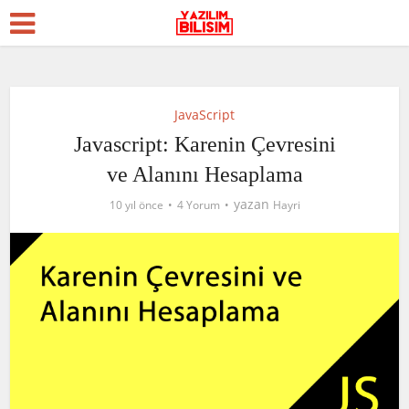
JavaScript
Javascript: Karenin Çevresini
ve Alanını Hesaplama
yazan
10 yıl önce
4 Yorum
Hayri