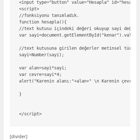
<input type="button" value="Hesapla" id="hesapla"
<script>

//fonksiyonu tanımladık.

function hesapla(){

//text kutusu içindeki değeri okuyup sayi değişke
var sayi=document.getElementById("kenar").value;

//text kutusuna girilen değerler metinsel türded
sayi=Number(sayi);

var alan=sayi*sayi;

var cevre=sayi*4;

alert("Karenin alanı:"+alan+" \n Karenin çevresi:
}

</script>
[divider]