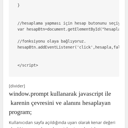
}

//hesaplama yapması için hesap butonunu seçiyoruz
var hesapBtn=document.getElementById("hesapla");

//fonksiyonu olaya bağlıyoruz.

hesapBtn.addEventListener('click',hesapla,false);
</script>
[divider]
window.prompt kullanarak javascript ile
karenin çevresini ve alanını hesaplayan
program;
Kullanıcıdan sayfa açıldığında uyarı olarak kenar değeri