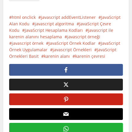
html onclick
javascript addEventListener
JavaScript
Alan Kodu
javascript algoritma
JavaScript Çevre
Kodu
JavaScript Hesaplama Kodları
javascript ile
karenin alanını hesaplama
javascript örneği
javascript örnek
JavaScript Örnek Kodlar
JavaScript
Örnek Uygulamalar
javascript Örnekleri
JavaScript
Örnekleri Basit
karenin alanı
karenin çevresi