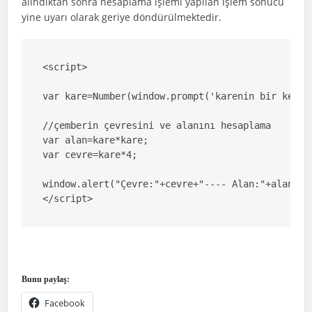
alındıktan sonra hesaplama işlemi yapılan işlem sonucu
yine uyarı olarak geriye döndürülmektedir.
<script>

var kare=Number(window.prompt('karenin bir kenarı
//çemberin çevresini ve alanını hesaplama

var alan=kare*kare;

var cevre=kare*4;

window.alert("Çevre:"+cevre+"---- Alan:"+alan);

</script>
Bunu paylaş:
Facebook