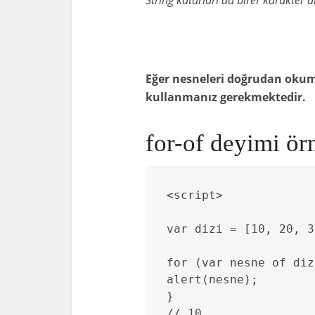
String katarları da birer karakter d
Eğer nesneleri doğrudan okuma
kullanmanız gerekmektedir.
for-of deyimi ör
<script>

var dizi = [10, 20, 3
for (var nesne of diz
alert(nesne);

}

// 10
