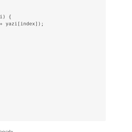
i) {

+ yazi[index]);
