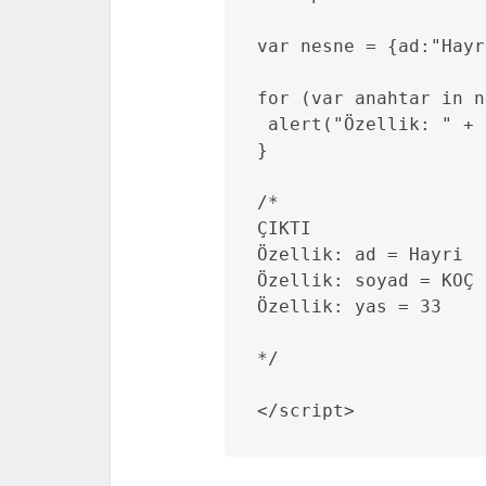
var nesne = {ad:"Hayr
for (var anahtar in n
 alert("Özellik: " + 
}

/*

ÇIKTI

Özellik: ad = Hayri

Özellik: soyad = KOÇ

Özellik: yas = 33

*/

</script>