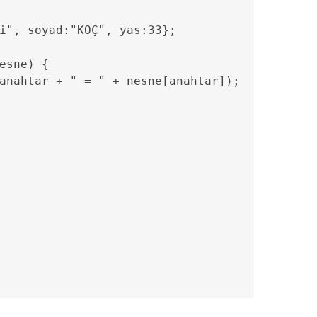
i", soyad:"KOÇ", yas:33};

esne) {

anahtar + " = " + nesne[anahtar]);
