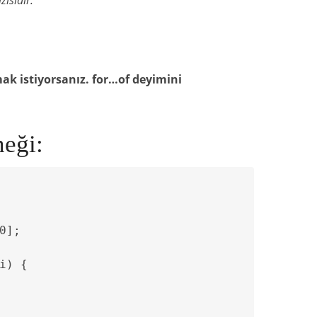
izisidir.
k istiyorsanız. for…of deyimini
neği:
0];

i) {
