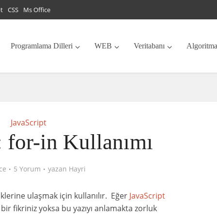
pt
CSS
Ms Office
Programlama Dilleri
WEB
Veritabanı
Algoritm
JavaScript
: for-in Kullanımı
ce
5 Yorum
yazan
Hayri
lerine ulaşmak için kullanılır. Eğer
JavaScript
bir fikriniz yoksa bu yazıyı anlamakta zorluk