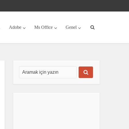
a
Adobe
Ms Office
Genel