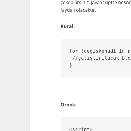
çekebilirsiniz. JavaScriptte nes
faydalı olacaktır.
Kural:
for (degiskenadi in n
 //çalıştırılacak blok
}
Örnek:
<script>
