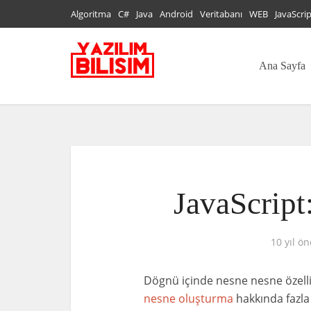
Algoritma
C#
Java
Android
Veritabanı
WEB
JavaScri
Ana Sayfa
JavaScript
10 yıl ön
Dögnü içinde nesne nesne özellik
nesne oluşturma
hakkında fazla 