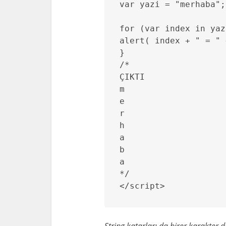
var yazi = "merhaba";

for (var index in yaz
alert( index + " = " 
}

/*

ÇIKTI

m

e

r

h

a

b

a

*/

</script>