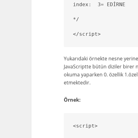
index:  3= EDİRNE

*/

</script>
Yukarıdaki örnekte nesne yerine b
JavaScriptte bütün diziler birer
okuma yaparken 0. özellik 1.özel
etmektedir.
Örnek:
<script>
