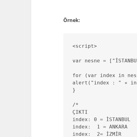
Örnek:
<script>

var nesne = ["İSTANBU
for (var index in nes
alert("index : " + in
}

/*

ÇIKTI

index: 0 = İSTANBUL 

index:  1 = ANKARA

index:  2= İZMİR
