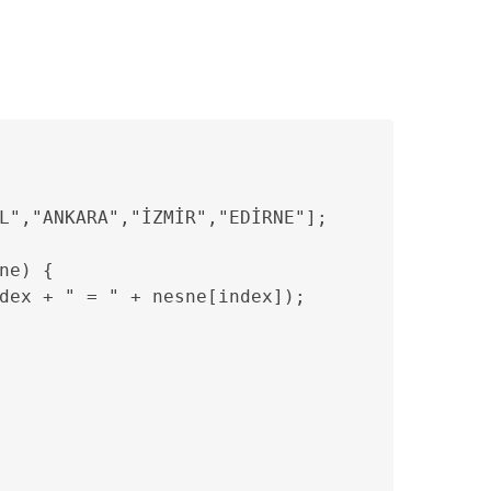
L","ANKARA","İZMİR","EDİRNE"];

ne) {

dex + " = " + nesne[index]);
