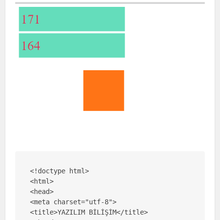
<!doctype html>

<html>

<head>

<meta charset="utf-8">

<title>YAZILIM BİLİŞİM</title>
