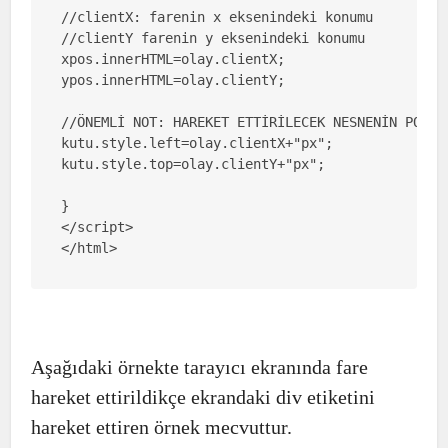
//clientX: farenin x eksenindeki konumu

//clientY farenin y eksenindeki konumu

xpos.innerHTML=olay.clientX;

ypos.innerHTML=olay.clientY;

//ÖNEMLİ NOT: HAREKET ETTİRİLECEK NESNENİN POZİS
kutu.style.left=olay.clientX+"px";

kutu.style.top=olay.clientY+"px";

} 

</script>

</html>
Aşağıdaki örnekte tarayıcı ekranında fare
hareket ettirildikçe ekrandaki div etiketini
hareket ettiren örnek mecvuttur.