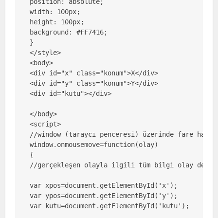
position: absolute;

width: 100px;

height: 100px;

background: #FF7416;

}

</style>

<body>

<div id="x" class="konum">X</div>

<div id="y" class="konum">Y</div>

<div id="kutu"></div>

</body>

<script>

//window (taraycı penceresi) üzerinde fare harek
window.onmousemove=function(olay)

{

//gerçekleşen olayla ilgili tüm bilgi olay değişk
var xpos=document.getElementById('x');

var ypos=document.getElementById('y');

var kutu=document.getElementById('kutu');
