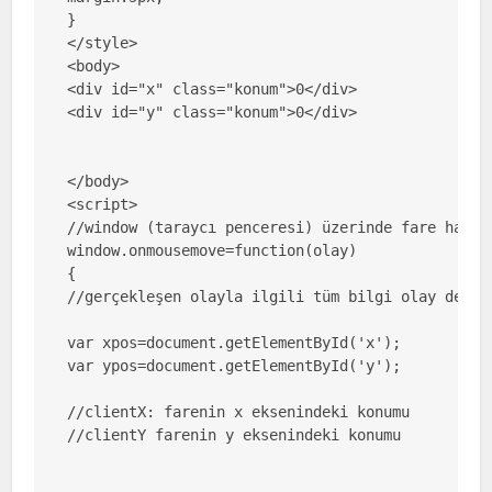
}

</style>

<body>

<div id="x" class="konum">0</div>

<div id="y" class="konum">0</div>

</body>

<script>

//window (taraycı penceresi) üzerinde fare harek
window.onmousemove=function(olay)

{

//gerçekleşen olayla ilgili tüm bilgi olay değişk
var xpos=document.getElementById('x');

var ypos=document.getElementById('y');

//clientX: farenin x eksenindeki konumu

//clientY farenin y eksenindeki konumu
