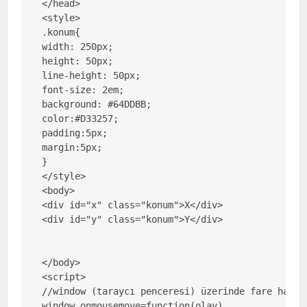
</head>

<style>

.konum{

width: 250px;

height: 50px;

line-height: 50px;

font-size: 2em;

background: #64DDBB;

color:#D33257;

padding:5px;

margin:5px;

}

</style>

<body>

<div id="x" class="konum">X</div>

<div id="y" class="konum">Y</div>

</body>

<script>

//window (taraycı penceresi) üzerinde fare harek
window.onmousemove=function(olay)
