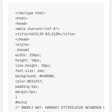
<!doctype html>

<html>

<head>

<meta charset="utf-8">

<title>YAZILIM BİLİŞİM</title>

</head>

<style>

.konum{

width: 250px;

height: 50px;

line-height: 50px;

font-size: 2em;

background: #64DDBB;

color:#D33257;

padding:5px;

margin:5px;

}

#kutu{

/* ÖNEMLİ NOT: HAREKET ETTİRİLECEK NESNENİN POZİ