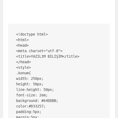
<!doctype html>

<html>

<head>

<meta charset="utf-8">

<title>YAZILIM BİLİŞİM</title>

</head>

<style>

.konum{

width: 250px;

height: 50px;

line-height: 50px;

font-size: 2em;

background: #64DDBB;

color:#D33257;

padding:5px;

margin:5px;
