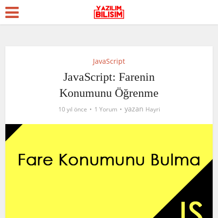
JavaScript
JavaScript: Farenin
Konumunu Öğrenme
yazan
10 yıl önce
1 Yorum
Hayri