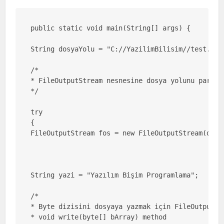
public static void main(String[] args) {

String dosyaYolu = "C://YazilimBilisim//test.txt"
/*

* FileOutputStream nesnesine dosya yolunu parame
*/

try

{

FileOutputStream fos = new FileOutputStream(dosya
String yazi = "Yazılım Bişim Programlama";

/*

* Byte dizisini dosyaya yazmak için FileOutputSt
* void write(byte[] bArray) method 
