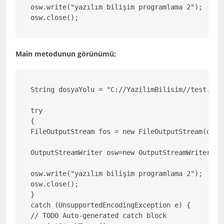
osw.write("yazılım bilişim programlama 2");

osw.close();
Main metodunun görünümü;
String dosyaYolu = "C://YazilimBilisim//test.txt"
try

{

FileOutputStream fos = new FileOutputStream(dosya
OutputStreamWriter osw=new OutputStreamWriter(fos
osw.write("yazılım bilişim programlama 2");

osw.close();

}

catch (UnsupportedEncodingException e) {

// TODO Auto-generated catch block
