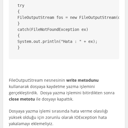
try

{

FileOutputStream fos = new FileOutputStream(dosya
}

catch(FileNotFoundException ex)

{

System.out.println("Hata : " + ex);

}
FileOutputStream nesnesinin
write metodunu
kullanarak dosyaya kaydetme yazma işlemini
gerçekleştirdik. Dosya yazma işlemini bitirdikten sonra
close metotu
ile dosyayı kapattık.
Dosyaya yazma işlemi sırasında hata verme olasılığı
yüksek olduğu için zorunlu olarak IOException hata
yakalamayı eklemeliyiz.