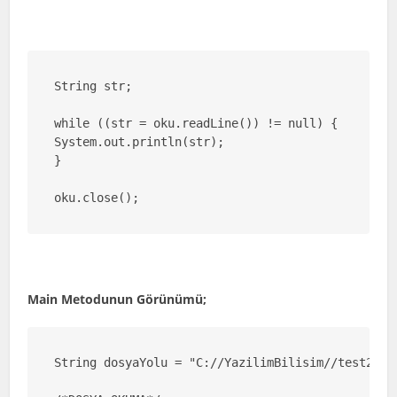
String str;

while ((str = oku.readLine()) != null) {

System.out.println(str);

}

oku.close();
Main Metodunun Görünümü;
String dosyaYolu = "C://YazilimBilisim//test2.txt