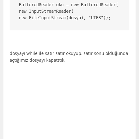
BufferedReader oku = new BufferedReader(

new InputStreamReader(

new FileInputStream(dosya), "UTF8"));
dosyayı while ile satır satır okuyup, satır sonu olduğunda
açtığımız dosyayı kapatttık.