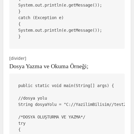
System.out.println(e.getMessage());

}

catch (Exception e)

{

System.out.println(e.getMessage());

}
[divider]
Dosya Yazma ve Okuma Örneği;
public static void main(String[] args) {

//dosya yolu

String dosyaYolu = "C://YazilimBilisim//test2.txt
/*DOSYA OLUŞTURMA VE YAZMA*/

try

{
