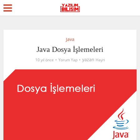
Java
Java Dosya İşlemeleri
yazan
10 yıl önce
Yorum Yap
Hayri