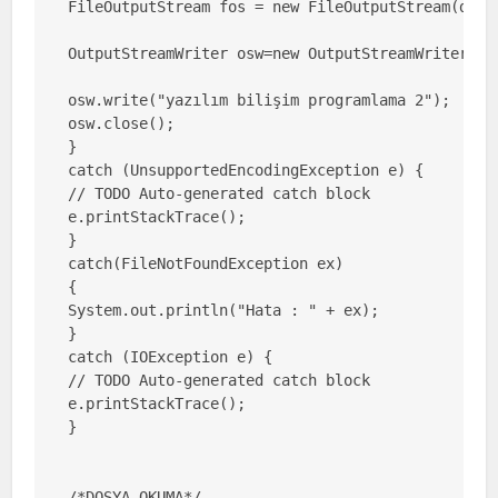
FileOutputStream fos = new FileOutputStream(dosya
OutputStreamWriter osw=new OutputStreamWriter(fos
osw.write("yazılım bilişim programlama 2");

osw.close();

}

catch (UnsupportedEncodingException e) {

// TODO Auto-generated catch block

e.printStackTrace();

}

catch(FileNotFoundException ex)

{

System.out.println("Hata : " + ex);

} 

catch (IOException e) {

// TODO Auto-generated catch block

e.printStackTrace();

}

/*DOSYA OKUMA*/
