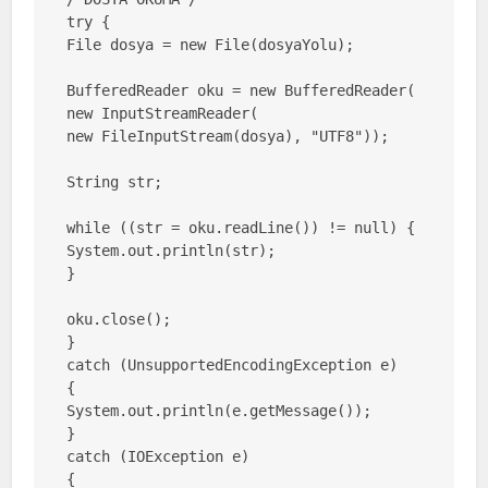
try {

File dosya = new File(dosyaYolu);

BufferedReader oku = new BufferedReader(

new InputStreamReader(

new FileInputStream(dosya), "UTF8"));

String str;

while ((str = oku.readLine()) != null) {

System.out.println(str);

}

oku.close();

} 

catch (UnsupportedEncodingException e) 

{

System.out.println(e.getMessage());

} 

catch (IOException e) 

{
