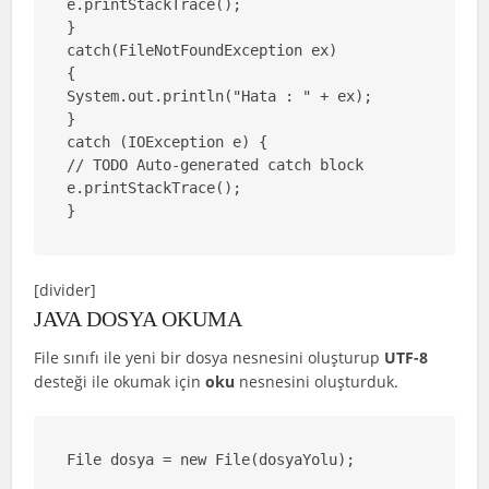
e.printStackTrace();

}

catch(FileNotFoundException ex)

{

System.out.println("Hata : " + ex);

} 

catch (IOException e) {

// TODO Auto-generated catch block

e.printStackTrace();

}
[divider]
JAVA DOSYA OKUMA
File sınıfı ile yeni bir dosya nesnesini oluşturup
UTF-8
desteği ile okumak için
oku
nesnesini oluşturduk.
File dosya = new File(dosyaYolu);
