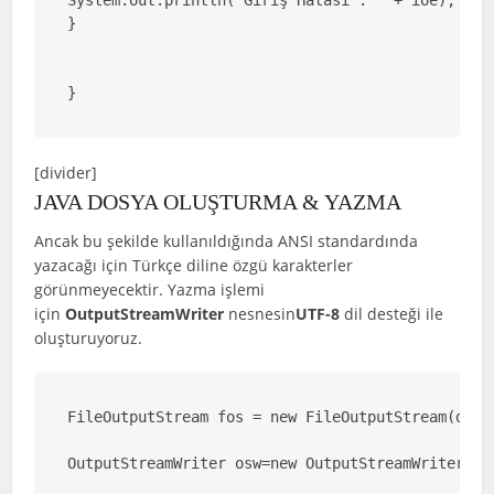
}

}
[divider]
JAVA DOSYA OLUŞTURMA & YAZMA
Ancak bu şekilde kullanıldığında ANSI standardında
yazacağı için Türkçe diline özgü karakterler
görünmeyecektir. Yazma işlemi
için
OutputStreamWriter
nesnesin
UTF-8
dil desteği ile
oluşturuyoruz.
FileOutputStream fos = new FileOutputStream(dosya
OutputStreamWriter osw=new OutputStreamWriter(fos