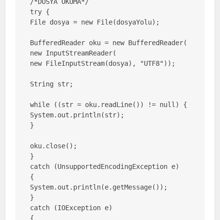
/*DOSYA OKUMA*/

try {

File dosya = new File(dosyaYolu);

BufferedReader oku = new BufferedReader(

new InputStreamReader(

new FileInputStream(dosya), "UTF8"));

String str;

while ((str = oku.readLine()) != null) {

System.out.println(str);

}

oku.close();

} 

catch (UnsupportedEncodingException e) 

{

System.out.println(e.getMessage());

} 

catch (IOException e) 

{
