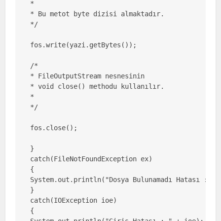
*

* Bu metot byte dizisi almaktadır.

*/

fos.write(yazi.getBytes());

/*

* FileOutputStream nesnesinin

* void close() methodu kullanılır.

*

*/

fos.close();

}

catch(FileNotFoundException ex)

{

System.out.println("Dosya Bulunamadı Hatası : " +
}

catch(IOException ioe)

{

System.out.println("Giriş Hatası : " + ioe);
