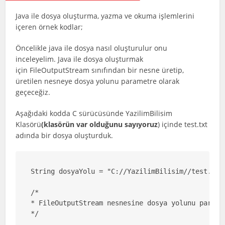
Java ile dosya oluşturma, yazma ve okuma işlemlerini
içeren örnek kodlar;
Öncelikle java ile dosya nasıl oluşturulur onu
inceleyelim. Java ile dosya oluşturmak
için FileOutputStream sınıfından bir nesne üretip,
üretilen nesneye dosya yolunu parametre olarak
geçeceğiz.
Aşağıdaki kodda C sürücüsünde YazilimBilisim
Klasörü
(klasörün var olduğunu sayıyoruz
) içinde test.txt
adında bir dosya oluşturduk.
String dosyaYolu = "C://YazilimBilisim//test.txt"
/*

* FileOutputStream nesnesine dosya yolunu parame
*/
