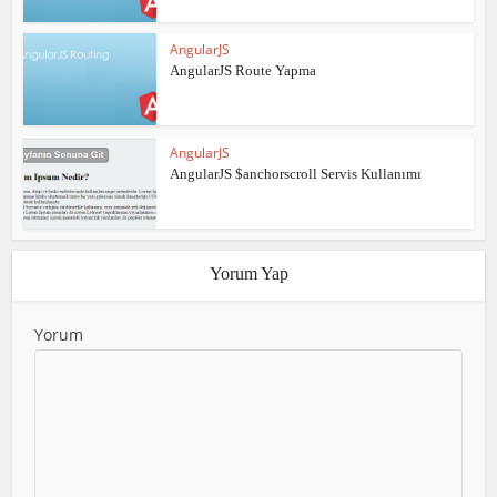
AngularJS
AngularJS Route Yapma
AngularJS
AngularJS $anchorscroll Servis Kullanımı
Yorum Yap
Yorum