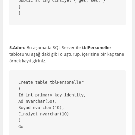
public string cinsiyet { get; set; }

}

}
5.Adım:
Bu aşamada SQL Server ile
tblPersoneller
tablosunu aşağıdaki gibi oluşturup, içerisine bir kaç tane
örnek kayıt giriniz.
Create table tblPersoneller

(

Id int primary key identity,

Ad nvarchar(50),

Soyad nvarchar(10),

Cinsiyet nvarchar(10)

)

Go
