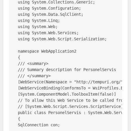
using System.Collections.Generic;

using System.Configuration;

using System.Data.SqlClient;

using System.Linq;

using System.Web;

using System.Web.Services;

using System.Web.Script.Serialization;

namespace WebApplication2

{

/// <summary>

/// Summary description for PersonelServis

/// </summary>

[WebService(Namespace = "http://tempuri.org/")]

[WebServiceBinding(ConformsTo = WsiProfiles.Basic
[System.ComponentModel.ToolboxItem(false)]

// To allow this Web Service to be called from s
// [System.Web.Script.Services.ScriptService]

public class PersonelServis : System.Web.Services
{

SqlConnection con;
