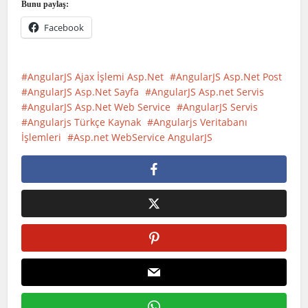
Bunu paylaş:
Facebook
AngularJS Ajax İşlemi Asp.Net
AngularJS Asp.Net Post
AngularJS Asp.Net Sayfa
AngularJS Asp.net Servis
AngularJS Asp.Net Web Service
AngularJS Servis
Angularjs Türkçe Kaynak
Angularjs Veritabanı
İşlemleri
Asp.net WebService AngularJS