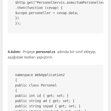
$http.get("PersonelServis.asmx/tumPersoneller")

.then(function (cevap) {

$scope.personeller = cevap.data;

})

});
4.Adım:
Projeye
personel.cs
adında bir sınıf ekleyip,
aşağıdaki kodları yapıştırın.
namespace WebApplication2

{

public class Personel

{

public int id { get; set; }

public string ad { get; set; }

public string soyad { get; set; }
