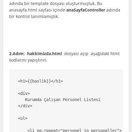
adında bir template dosyası oluşturmuştuk. Bu
anasayfa.html sayfası içinde
anaSayfaController
adında
bir kontrol tanımlamıştık.
2.Adım:
hakkimizda.html
dosyası açıp aşağıdaki html
kodlarını yapıştırın.
<h1>{{baslik}}</h1>

<div>

   Kurumda Çalışan Personel Listesi

</div>

<ul>

    <li ng-repeat="personel in personeller">
