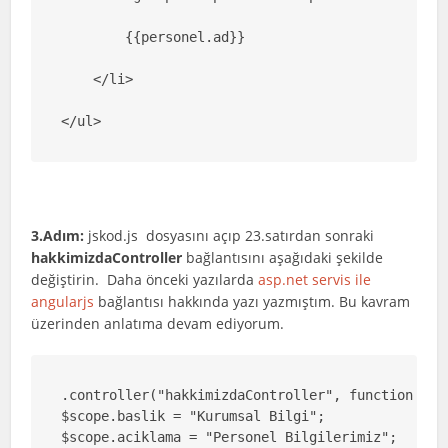
        {{personel.ad}}

    </li>

</ul>
3.Adım:
jskod.js dosyasını açıp 23.satırdan sonraki
hakkimizdaController
bağlantısını aşağıdaki şekilde
değiştirin. Daha önceki yazılarda
asp.net servis ile
angularjs
bağlantısı hakkında yazı yazmıştım. Bu kavram
üzerinden anlatıma devam ediyorum.
.controller("hakkimizdaController", function ($sc
$scope.baslik = "Kurumsal Bilgi";

$scope.aciklama = "Personel Bilgilerimiz";
