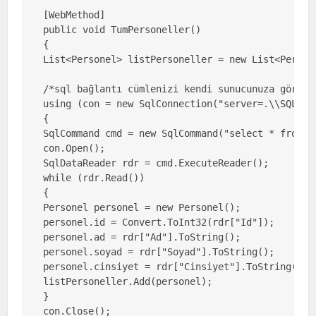
[WebMethod]

public void TumPersoneller()

{

List<Personel> listPersoneller = new List<Persone
/*sql bağlantı cümlenizi kendi sunucunuza göre dü
using (con = new SqlConnection("server=.\\SQLEXP
{

SqlCommand cmd = new SqlCommand("select * from tb
con.Open();

SqlDataReader rdr = cmd.ExecuteReader();

while (rdr.Read())

{

Personel personel = new Personel();

personel.id = Convert.ToInt32(rdr["Id"]);

personel.ad = rdr["Ad"].ToString();

personel.soyad = rdr["Soyad"].ToString();

personel.cinsiyet = rdr["Cinsiyet"].ToString();

listPersoneller.Add(personel);

}

con.Close();
