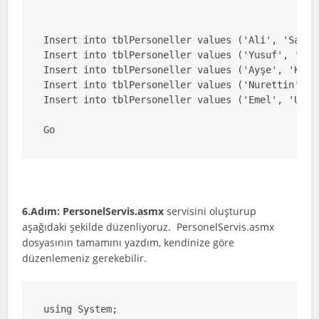
Insert into tblPersoneller values ('Ali', 'Sade',
Insert into tblPersoneller values ('Yusuf', 'Yurd
Insert into tblPersoneller values ('Ayşe', 'Kürek
Insert into tblPersoneller values ('Nurettin', 'B
Insert into tblPersoneller values ('Emel', 'Uyak'
Go
6.Adım:
PersonelServis.asmx
servisini oluşturup
aşağıdaki şekilde düzenliyoruz. PersonelServis.asmx
dosyasının tamamını yazdım, kendinize göre
düzenlemeniz gerekebilir.
using System;
