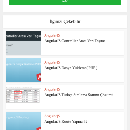
İlginizi Çekebilir
AngularJS
AngularJS Controller Arası Veri Taşıma
AngularJS
AngularJS Dosya Yükleme( PHP )
AngularJS
AngularJS Türkçe Sıralama Sorunu Çözümü
AngularJS
AngularJS Route Yapma #2