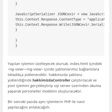
}

JavaScriptSerializer JSONCevir = new JavaScriptSe
this.Context.Response.ContentType = "application/
this.Context.Response.Write(JSONCevir.Serialize(l
}

}

}
Yapılan işlemini özetleyecek olursak. index.html içindeki
<ng-view></ng-view> içinde şablonlarımız bağlantılara
tıkladıkça yüklenecektir. hakkımızda şablonu
yüklendiğinde
hakkimizdaController
çalıştırılacak ve
post işlemini gerçekleştirip sql server üzerinden okuma
yaparak personeller modelini oluşturacaktır.
Bir sonraki yazıda aynı işlemlerin PHP ile nasıl
yapılacağını anlatacağım.