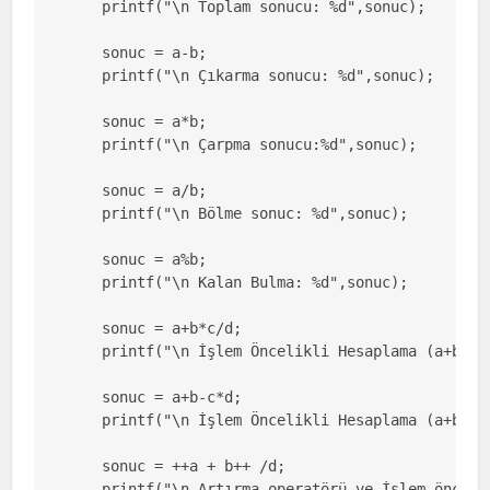
    printf("\n Toplam sonucu: %d",sonuc);

    sonuc = a-b;

    printf("\n Çıkarma sonucu: %d",sonuc);

    sonuc = a*b;

    printf("\n Çarpma sonucu:%d",sonuc);

    sonuc = a/b;

    printf("\n Bölme sonuc: %d",sonuc);

    sonuc = a%b;

    printf("\n Kalan Bulma: %d",sonuc);

    sonuc = a+b*c/d;

    printf("\n İşlem Öncelikli Hesaplama (a+b*c/d
    sonuc = a+b-c*d;

    printf("\n İşlem Öncelikli Hesaplama (a+b-c*d
    sonuc = ++a + b++ /d;

    printf("\n Artırma operatörü ve İşlem önceli