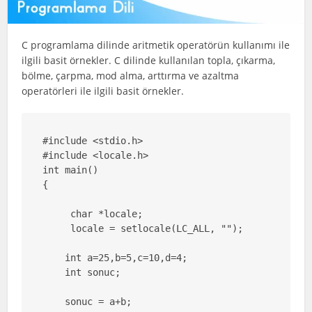
C programlama dilinde aritmetik operatörün kullanımı ile
ilgili basit örnekler. C dilinde kullanılan topla, çıkarma,
bölme, çarpma, mod alma, arttırma ve azaltma
operatörleri ile ilgili basit örnekler.
#include <stdio.h>

#include <locale.h>

int main()

{

     char *locale;

     locale = setlocale(LC_ALL, "");

    int a=25,b=5,c=10,d=4;

    int sonuc;

    sonuc = a+b;
