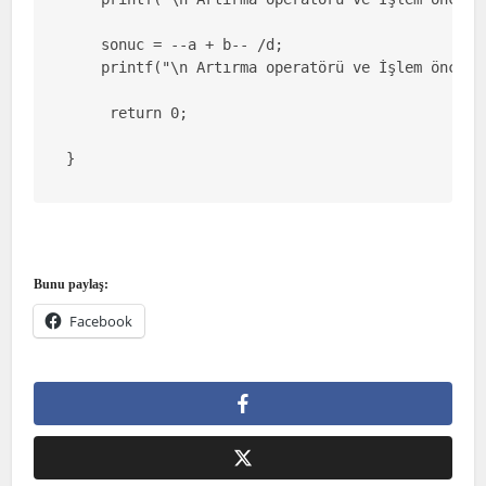
    sonuc = --a + b-- /d;

    printf("\n Artırma operatörü ve İşlem önceli
     return 0;

Bunu paylaş:
Facebook