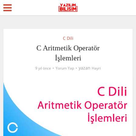
C Dili
C Aritmetik Operatör
İşlemleri
yazan
9 yıl önce
Yorum Yap
Hayri