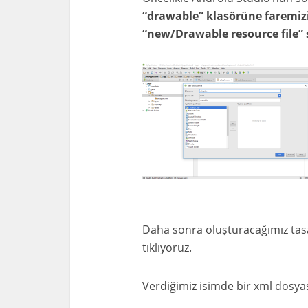
“drawable” klasörüne faremizin
“new/Drawable resource file” 
Daha sonra oluşturacağımız tasa
tıklıyoruz.
Verdiğimiz isimde bir xml dosyas