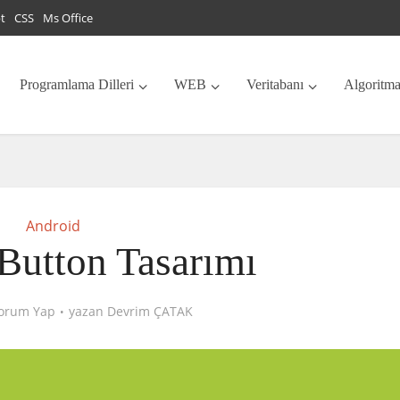
pt
CSS
Ms Office
Programlama Dilleri
WEB
Veritabanı
Algoritm
Android
Button Tasarımı
orum Yap
yazan
Devrim ÇATAK