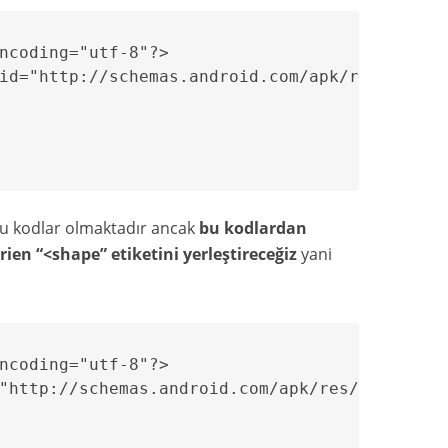
ncoding="utf-8"?>

id="http://schemas.android.com/apk/res/androi
bu kodlar olmaktadır ancak
bu kodlardan
rien “<shape” etiketini yerleştireceğiz
yani
ncoding="utf-8"?>

"http://schemas.android.com/apk/res/android">