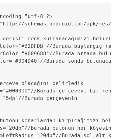
ncoding="utf-8"?>

"http://schemas.android.com/apk/res/android" 
 geçişli renk kullanacağımızı belirledik.

Color="#B2DFDB"//Burada başlangıç rengini bel
rColor="#009688"//Burada ortada bulunacak ren
lor="#004D40"//Burada sonda bulunacak rengi b
erçeve olacağını belirledik.

="#000000"//Burada çerçeveye bir renk verdik.
="5dp"//Burada çerçevenin 

butonu kenarlardan kırpıcağımızı belirliyoruz
s="20dp"//Burada butonun her köşesinden "20dp
mLeftRadius="20dp"//Burada sol alt köşeyi "20