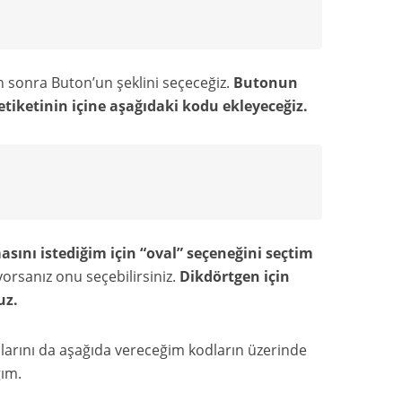
en sonra Buton’un şeklini seçeceğiz.
Butonun
etiketinin içine aşağıdaki kodu ekleyeceğiz.
asını istediğim için “oval” seçeneğini seçtim
iyorsanız onu seçebilirsiniz.
Dikdörtgen için
uz.
arını da aşağıda vereceğim kodların üzerinde
ğım.