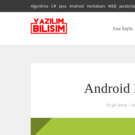
Algoritma
C#
Java
Android
Veritabanı
WEB
JavaScri
Ana Sayfa
Android 
10 yıl önce
Y