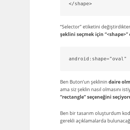
</shape>
“Selector” etiketini değiştirdikt
şeklini seçmek için “<shape>” 
android:shape="oval"
Ben Buton’un şeklinin
daire olm
ama siz şeklin nasıl olmasını ist
“rectangle” seçeneğini seçiyor
Ben bir tasarım oluşturdum kodl
gerekli açıklamalarda bulunaca