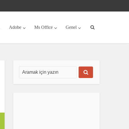
a
Adobe
Ms Office
Genel