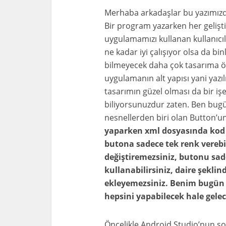
Merhaba arkadaşlar bu yazımızd
Bir program yazarken her gelişt
uygulamamızı kullanan kullanıc
ne kadar iyi çalışıyor olsa da bi
bilmeyecek daha çok tasarıma ön
uygulamanın alt yapısı yani yazı
tasarımın güzel olması da bir iş
biliyorsunuzdur zaten. Ben bug
nesnellerden biri olan Button’
yaparken xml dosyasında kod ü
butona sadece tek renk verebi
değiştiremezsiniz, butonu sad
kullanabilirsiniz, daire şekli
ekleyemezsiniz. Benim bugün 
hepsini yapabilecek hale gelec
Öncelikle Android Studio’nun s