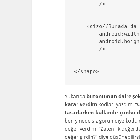
        />

    <size//Burada da 
        android:width
        android:heigh
        />

</shape>
Yukarıda
butonumun daire şekl
karar verdim
kodları yazdım.
“C
tasarlarken kullanılır çünkü 
ben yinede siz görün diye kodu e
değer verdim .”Zaten ilk değerde
değer girdin?” diye düşünebilirs