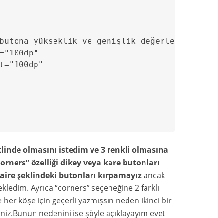
butona yükseklik ve genişlik değerleri verdik
="100dp"

t="100dp"

inde olmasını istedim ve 3 renkli olmasına
orners” özelliği dikey veya kare butonları
daire şeklindeki butonları kırpamayız
ancak
kledim. Ayrıca “corners” seçeneğine 2 farklı
 her köşe için geçerli yazmışsın neden ikinci bir
iniz.Bunun nedenini ise şöyle açıklayayım evet