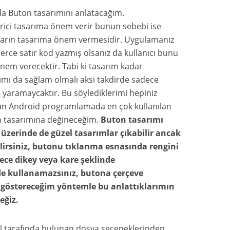
a Buton tasarımını anlatacağım.
irici tasarıma önem verir bunun sebebi ise
ıların tasarıma önem vermesidir. Uygulamanız
nlerce satır kod yazmış olsanız da kullanıcı bunu
em verecektir. Tabi ki tasarım kadar
lımı da sağlam olmalı aksi takdirde sadece
e yaramaycaktır. Bu söylediklerimi hepiniz
ün Android programlamada en çok kullanılan
un tasarımına değineceğim.
Buton tasarımı
zerinde de güzel tasarımlar çıkabilir ancak
lirsiniz, butonu tıklanma esnasında rengini
ece dikey veya kare şeklinde
nde kullanamazsınız, butona çerçeve
göstereceğim yöntemle bu anlattıklarımın
eğiz.
ol tarafında bulunan dosya seçeneklerinden