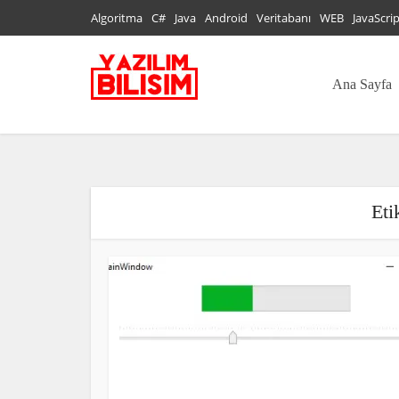
Algoritma
C#
Java
Android
Veritabanı
WEB
JavaScri
Ana Sayfa
Eti