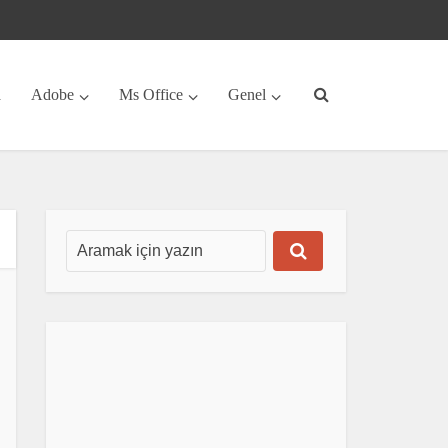
a
Adobe
Ms Office
Genel