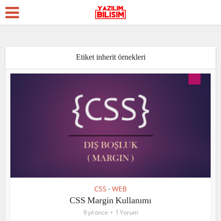
Etiket inherit örnekleri
CSS
WEB
•
CSS Margin Kullanımı
9 yıl önce
1 Yorum