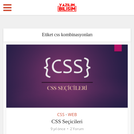
Etiket css kombinasyonları
CSS
WEB
•
CSS Seçicileri
9 yıl önce
2 Yorum