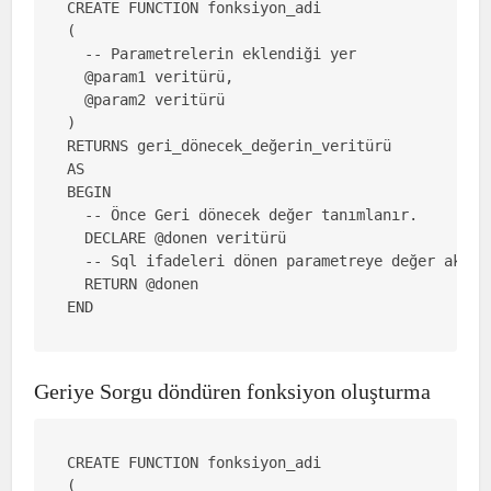
CREATE FUNCTION fonksiyon_adi

( 

  -- Parametrelerin eklendiği yer

  @param1 veritürü,

  @param2 veritürü

)

RETURNS geri_dönecek_değerin_veritürü

AS

BEGIN

  -- Önce Geri dönecek değer tanımlanır.

  DECLARE @donen veritürü

  -- Sql ifadeleri dönen parametreye değer aktarı
  RETURN @donen

END
Geriye Sorgu döndüren fonksiyon oluşturma
CREATE FUNCTION fonksiyon_adi

( 
