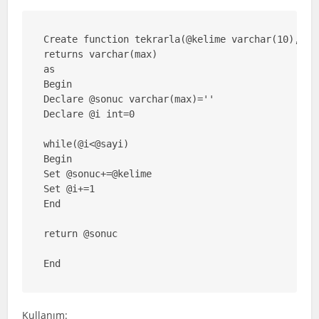
Create function tekrarla(@kelime varchar(10),@say
returns varchar(max)

as 

Begin

Declare @sonuc varchar(max)=''

Declare @i int=0

while(@i<@sayi)

Begin

Set @sonuc+=@kelime

Set @i+=1

End

return @sonuc

Kullanım: