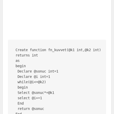
Create function fn_kuvvet(@k1 int,@k2 int)

returns int

as

begin

 Declare @sonuc int=1

 Declare @i int=1

 while(@i<=@k2)

 begin

 Select @sonuc*=@k1

 select @i+=1

 End

 return @sonuc
