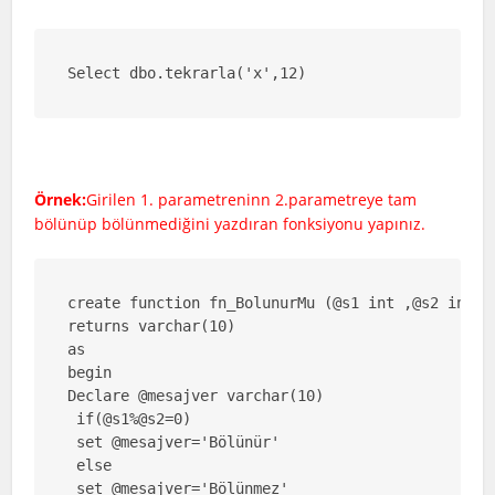
Select dbo.tekrarla('x',12)
Örnek:
Girilen 1. parametreninn 2.parametreye tam
bölünüp bölünmediğini yazdıran fonksiyonu yapınız.
create function fn_BolunurMu (@s1 int ,@s2 int)

returns varchar(10)

as

begin

Declare @mesajver varchar(10)

 if(@s1%@s2=0)

 set @mesajver='Bölünür'

 else

 set @mesajver='Bölünmez'
