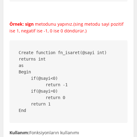
Örnek:
sign
metodunu yapınız.(sing metodu sayi pozitif
ise 1, negatif ise -1, 0 ise 0 döndürür.)
Create function fn_isaret(@sayi int)

returns int

as 

Begin

     if(@sayi<0)

           return -1

     if(@sayi=0)

           return 0

     return 1

End
Kullanım:
Fonksiyonların kullanımı