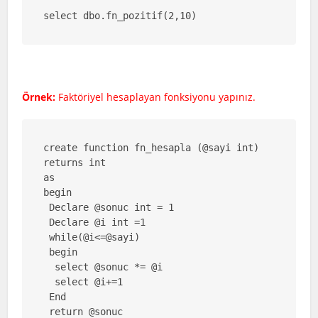
select dbo.fn_pozitif(2,10)
Örnek:
Faktöriyel hesaplayan fonksiyonu yapınız.
create function fn_hesapla (@sayi int)

returns int

as

begin

 Declare @sonuc int = 1

 Declare @i int =1

 while(@i<=@sayi)

 begin

  select @sonuc *= @i

  select @i+=1

 End

 return @sonuc
