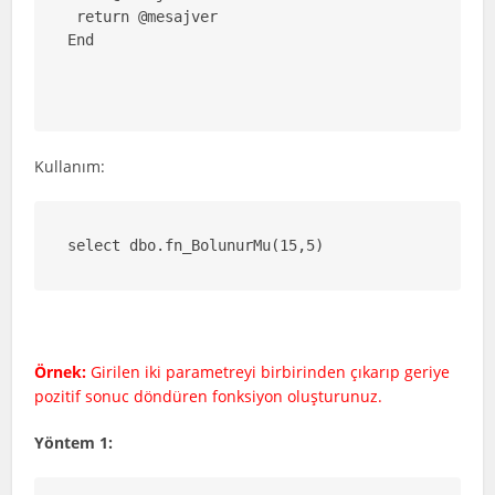
 return @mesajver

End

Kullanım:
select dbo.fn_BolunurMu(15,5)
Örnek:
Girilen iki parametreyi birbirinden çıkarıp geriye
pozitif sonuc döndüren fonksiyon oluşturunuz.
Yöntem 1: