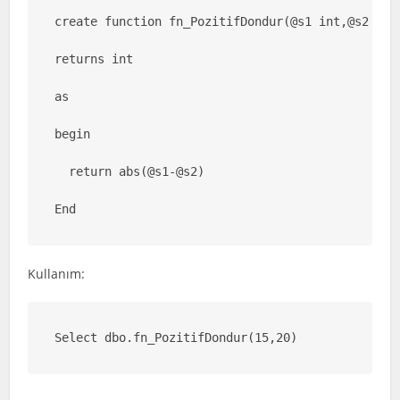
create function fn_PozitifDondur(@s1 int,@s2 int)
returns int

as

begin

  return abs(@s1-@s2)

End
Kullanım:
Select dbo.fn_PozitifDondur(15,20)