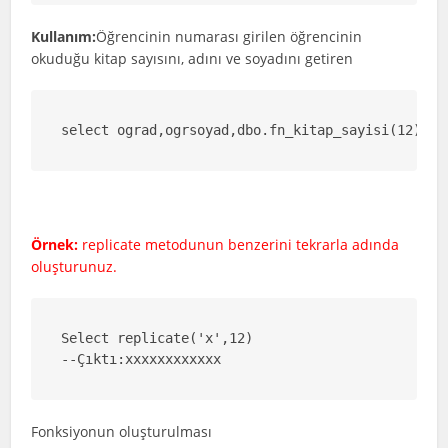
Kullanım:
Öğrencinin numarası girilen öğrencinin
okuduğu kitap sayısını, adını ve soyadını getiren
select ograd,ogrsoyad,dbo.fn_kitap_sayisi(12) fr
Örnek:
replicate metodunun benzerini tekrarla adında
oluşturunuz.
Select replicate('x',12)  

--Çıktı:xxxxxxxxxxxx
Fonksiyonun oluşturulması