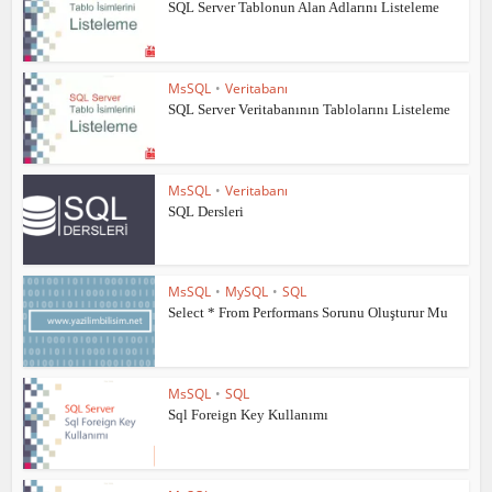
SQL Server Tablonun Alan Adlarını Listeleme
MsSQL
•
Veritabanı
SQL Server Veritabanının Tablolarını Listeleme
MsSQL
•
Veritabanı
SQL Dersleri
MsSQL
•
MySQL
•
SQL
Select * From Performans Sorunu Oluşturur Mu
MsSQL
•
SQL
Sql Foreign Key Kullanımı