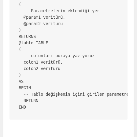
(

  -- Parametrelerin eklendiği yer

  @param1 veritürü,

  @param2 veritürü

)

RETURNS

@tablo TABLE

(

  -- colonları buraya yazıyoruz

  colon1 veritürü,

  colon2 veritürü

)

AS

BEGIN

  -- Tablo değişkenin içini girilen parametreler 
  RETURN

END