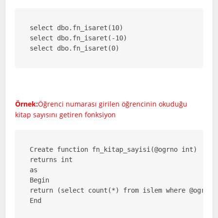
select dbo.fn_isaret(10)

select dbo.fn_isaret(-10)

select dbo.fn_isaret(0)
Örnek:
Öğrenci numarası girilen öğrencinin okuduğu
kitap sayısını getiren fonksiyon
Create function fn_kitap_sayisi(@ogrno int)

returns int

as

Begin

return (select count(*) from islem where @ogrno=o
End