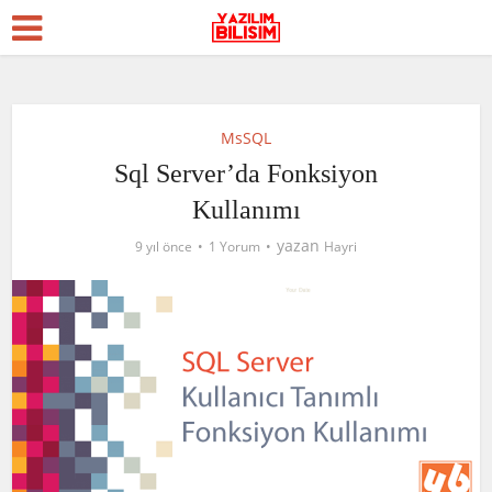
MsSQL
Sql Server’da Fonksiyon
Kullanımı
yazan
9 yıl önce
1 Yorum
Hayri