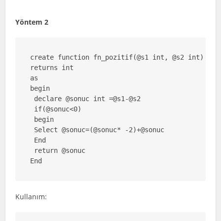
Yöntem 2
create function fn_pozitif(@s1 int, @s2 int)

returns int

as

begin

 declare @sonuc int =@s1-@s2

 if(@sonuc<0)

 begin

 Select @sonuc=(@sonuc* -2)+@sonuc

 End

 return @sonuc

End
Kullanım: