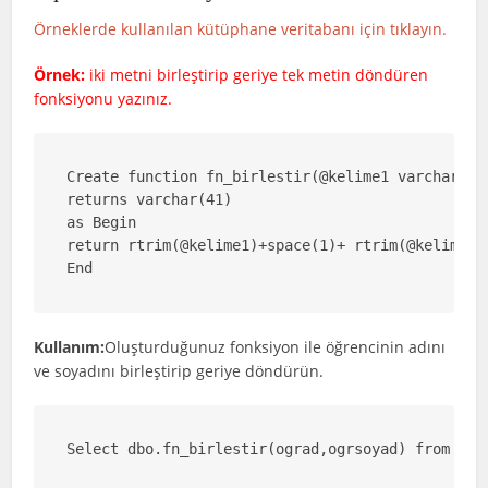
Örneklerde kullanılan kütüphane veritabanı için tıklayın.
Örnek:
iki metni birleştirip geriye tek metin döndüren
fonksiyonu yazınız.
Create function fn_birlestir(@kelime1 varchar(20)
returns varchar(41)

as Begin

return rtrim(@kelime1)+space(1)+ rtrim(@kelime2)

End
Kullanım:
Oluşturduğunuz fonksiyon ile öğrencinin adını
ve soyadını birleştirip geriye döndürün.
Select dbo.fn_birlestir(ograd,ogrsoyad) from ogr